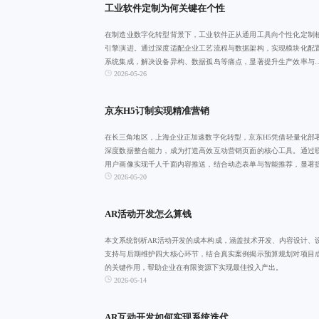
工业软件定制为何关键在个性
在制造业数字化转型背景下，工业软件正从通用工具向个性化定制
引擎演进。通过深度适配企业工艺流程与数据架构，实现模块化配
系统集成，解决设备异构、数据孤岛等痛点，显著提升生产效率与
2026-05-26
协同。广州地区
京东H5订制实现精准营销
在长三角地区，上海企业正加速数字化转型，京东H5凭借轻量化部
深度数据整合能力，成为打造高效互动营销页面的核心工具。通过
用户画像实现千人千面内容推送，结合动态表单与智能推荐，显著
2026-05-20
转化率与停留
AR活动开发怎么算钱
本文系统剖析AR活动开发的成本构成，涵盖技术开发、内容设计、
支持与后期维护四大核心环节，结合真实案例揭示预算规划对项目
的关键作用，帮助企业在有限资源下实现最佳投入产出。
2026-05-14
AR互动开发如何实现系统迭代