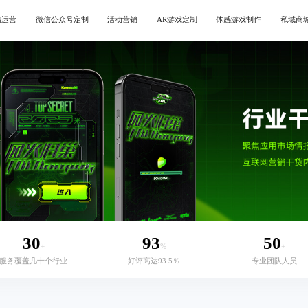
站运营
微信公众号定制
活动营销
AR游戏定制
体感游戏制作
私域商
30
93
50
+
%
+
服务覆盖几十个行业
好评高达93.5％
专业团队人员