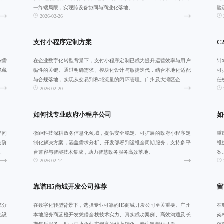
续的
一终端局限，实现跨设备协同与商业化落地。
验
2026-02-26
化
支付小程序定制方案
C
按需
在企业数字化转型背景下，支付小程序定制已成为提升运营效率与用户
针
隐藏
黏性的关键。通过明确需求、模块化设计与敏捷迭代，结合本地化适配
可
与合规落地，实现从交易到私域流量的闭环管理。广州及大湾区企业可
任
2026-02-20
借此构建高效、
个
如何找专业政府小程序公司
如
等问
微距科技深耕政务信息化领域，提供安全稳定、可扩展的政府小程序定
重
与阶
制化解决方案，涵盖需求分析、开发部署到运维全周期服务，支持多平
维
构建
台兼容与智能技术集成，助力智慧政务服务高效落地。
案
2026-02-14
测
靠谱H5商城开发公司推荐
留
求分
在数字化转型背景下，选择专业可靠的H5商城开发公司至关重要。广州
在
化设
本地服务商蓝橙开发凭借全栈技术实力、真实成功案例、高效沟通及长
架