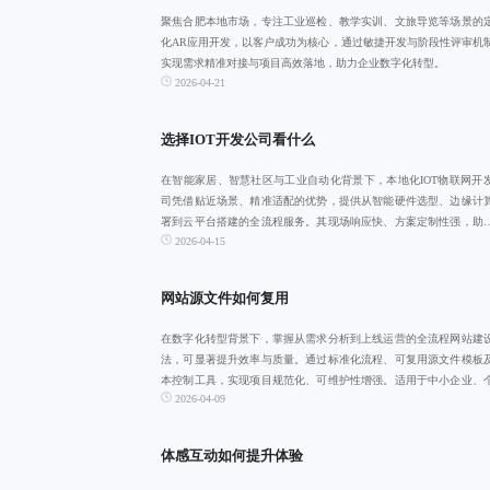
聚焦合肥本地市场，专注工业巡检、教学实训、文旅导览等场景的
化AR应用开发，以客户成功为核心，通过敏捷开发与阶段性评审机
实现需求精准对接与项目高效落地，助力企业数字化转型。
2026-04-21
选择IOT开发公司看什么
在智能家居、智慧社区与工业自动化背景下，本地化IOT物联网开
司凭借贴近场景、精准适配的优势，提供从智能硬件选型、边缘计
署到云平台搭建的全流程服务。其现场响应快、方案定制性强，助
2026-04-15
业实现数据驱
网站源文件如何复用
在数字化转型背景下，掌握从需求分析到上线运营的全流程网站建
法，可显著提升效率与质量。通过标准化流程、可复用源文件模板
本控制工具，实现项目规范化、可维护性增强。适用于中小企业、
2026-04-09
创作者等各类主
体感互动如何提升体验