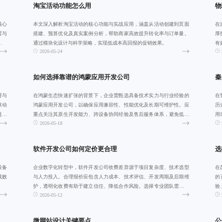
淘宝活动功能怎么用
物
核心
本文深入解析淘宝活动的核心功能与实战应用，涵盖从活动创建到页面
在
置与
搭建、预算优化及真实案例分析，帮助商家高效提升转化率与订单量。
厚
管理
通过模块化设计与科学策略，实现低成本高回报的促销效果。
有
2026-05-24
应
如何选择靠谱的鸿蒙应用开发公司
秦
署与
在鸿蒙生态快速扩张的背景下，企业需甄选具备技术实力与行业经验的
在
联动
鸿蒙应用开发公司，以确保应用兼容性、性能优化及长期可维护性。应
历
提升
重点关注其原生开发能力、跨设备协同经验及售后服务体系，避免低价
用
2026-05-18
陷阱，通过案例
路
软件开发公司如何定价更合理
选
设备
企业数字化转型中，软件开发公司收费差异源于项目复杂度、技术选型
在
成败
与人力投入。合理报价应包含人力成本、技术评估、开发周期及后期维
的
护，透明化收费有助于建立信任、降低合作风险。选择专业团队需关注
验
2026-05-12
功能范围、技术
与
微网站设计关键要点
公