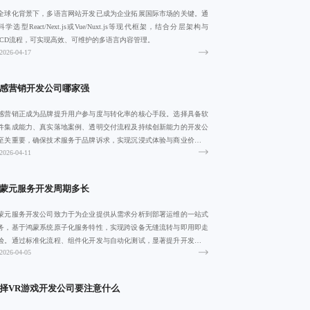
全球化背景下，多语言网站开发已成为企业拓展国际市场的关键。通
科学选型React/Next.js或Vue/Nuxt.js等现代框架，结合分层架构与
I/CD流程，可实现高效、可维护的多语言内容管理。
2026-04-17
感营销开发公司哪家强
感营销正成为品牌提升用户参与度与转化率的核心手段。选择具备软
件集成能力、真实落地案例、透明交付流程及持续创新能力的开发公
至关重要，确保技术服务于品牌诉求，实现沉浸式体验与商业价值双
2026-04-11
。
蒙元服务开发周期多长
蒙元服务开发公司致力于为企业提供从需求分析到部署运维的一站式
务，基于鸿蒙系统原子化服务特性，实现跨设备无缝流转与即用即走
验。通过标准化流程、组件化开发与自动化测试，显著提升开发效率
2026-04-05
服务质量，助
择VR游戏开发公司要注意什么