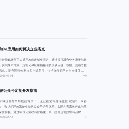
制AI应用如何解决企业痛点
业智能化转型正从通用AI向定制化演进，通过深度融合业务场景与数
，实现降本增效。定制化AI应用能精准解决供应链、客服、质检等核
痛点，提升运营效率与客户满意度。依托低代码平台与专业团队协
2026-06-04
，中小企业
信公众号定制开发指南
私域流量竞争加剧的背景下，企业亟需构建涵盖账号矩阵、内容
OP、数据闭环的系统化微信公众号运营体系，实现内容高效产出与用
深度转化。通过标准化流程与智能化工具，提升运营效率与品牌资产
2026-05-28
累，推动私域生