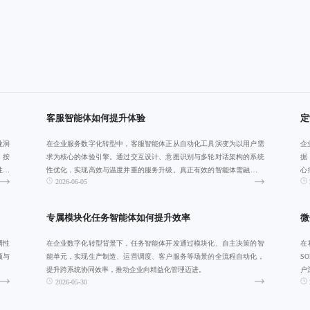
客服智能体如何提升体验
定
业洞
在企业服务数字化转型中，客服智能体正从自动化工具演变为以用户需
企
、按
求为核心的体验引擎。通过交互设计、意图识别与多轮对话架构的系统
据
性，
性优化，实现高效与温度并重的服务升级。真正有效的智能体需融合用
心
2026-06-05
户行为洞察与业
作
专属模块化任务智能体如何提升效率
微
调性
在企业数字化转型背景下，任务智能体开发通过模块化、自主决策的智
在
颈与
能单元，实现生产制造、运营调度、客户服务等场景的全流程自动化，
S
提升跨系统协同效率，推动企业向精益化管理迈进。
户
2026-05-30
积