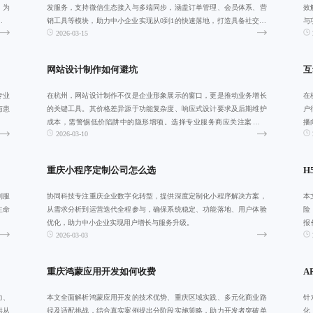
，为
发服务，支持微信生态接入与多端同步，涵盖订单管理、会员体系、营
效
业数
销工具等模块，助力中小企业实现从0到1的快速落地，打造具备社交属
与
2026-03-15
性与强转化
开
网站设计制作如何避坑
互
专业
在杭州，网站设计制作不仅是企业形象展示的窗口，更是推动业务增长
在
与患
的关键工具。其价格差异源于功能复杂度、响应式设计要求及后期维护
户
成本，需警惕低价陷阱中的隐形增项。选择专业服务商应关注案例质
播
2026-03-10
量、沟通效率与合
重庆小程序定制公司怎么选
H
制服
协同科技专注重庆企业数字化转型，提供深度定制化小程序解决方案，
本
生命
从需求分析到运营迭代全程参与，确保系统稳定、功能落地、用户体验
险
优化，助力中小企业实现用户增长与服务升级。
报
2026-03-03
案
重庆鸿蒙应用开发如何收费
A
力、
本文全面解析鸿蒙应用开发的技术优势、重庆区域实践、多元化商业路
针
供从
径及适配挑战，结合真实案例提出分阶段实施策略，助力开发者突破单
化