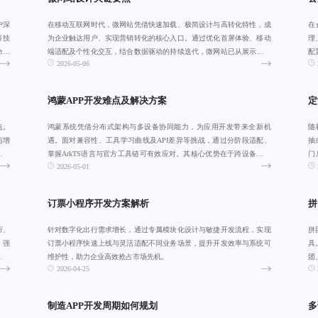
户深
在移动互联网时代，微网站凭借快速加载、极简设计与高转化特性，成
在
容技
为企业触达用户、实现营销转化的核心入口。通过优化首屏体验、移动
理
命周
端适配及个性化交互，结合数据驱动的持续迭代，微网站已从展示工具
配
2026-05-06
演变为高效获客
活
鸿蒙APP开发难点及解决方案
定
点。
鸿蒙系统凭借分布式架构与多设备协同能力，为应用开发带来全新机
随
与增
遇。面对兼容性、工具学习曲线及API差异等挑战，通过分阶段适配、
抽
用户
掌握ArkTS语言与官方工具链可有效应对。其核心优势在于跨设备无缝
门
2026-05-01
流转、流畅
代
订票小程序开发方案解析
拼
析、
针对数字化出行需求增长，通过专属模块化设计与敏捷开发流程，实现
拼
，强
订票小程序快速上线与灵活适配不同业务场景，提升开发效率与系统可
具
高效
维护性，助力企业高效抢占市场先机。
团
2026-04-25
制造APP开发周期如何规划
多