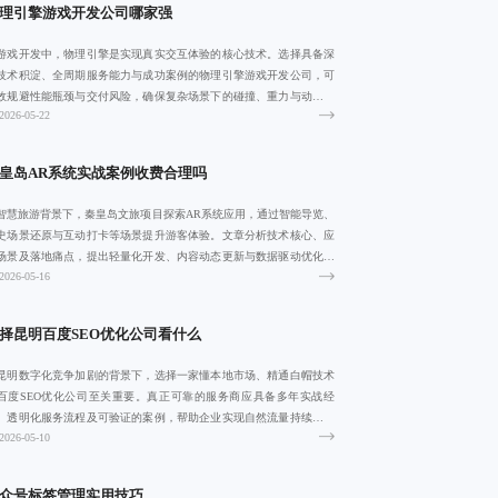
理引擎游戏开发公司哪家强
游戏开发中，物理引擎是实现真实交互体验的核心技术。选择具备深
技术积淀、全周期服务能力与成功案例的物理引擎游戏开发公司，可
效规避性能瓶颈与交付风险，确保复杂场景下的碰撞、重力与动态响
2026-05-22
精准可靠。
皇岛AR系统实战案例收费合理吗
智慧旅游背景下，秦皇岛文旅项目探索AR系统应用，通过智能导览、
史场景还原与互动打卡等场景提升游客体验。文章分析技术核心、应
场景及落地痛点，提出轻量化开发、内容动态更新与数据驱动优化等
2026-05-16
径，展望构
择昆明百度SEO优化公司看什么
昆明数字化竞争加剧的背景下，选择一家懂本地市场、精通白帽技术
百度SEO优化公司至关重要。真正可靠的服务商应具备多年实战经
、透明化服务流程及可验证的案例，帮助企业实现自然流量持续增长
2026-05-10
品牌影响力提
众号标签管理实用技巧