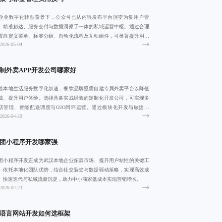
企业数字化转型背景下，公众号已从内容发布平台演变为集用户管
、精准触达、服务交付与数据洞察于一体的私域运营中枢。通过合理
置自定义菜单、标签分组、自动化流程及互动组件，可显著提升用户
2026-05-04
跃度与转化效率
制外卖APP开发公司哪家好
着本地生活服务数字化加速，餐饮品牌亟需自建专属外卖平台以降低
成、提升用户体验。选择具备实战经验的定制化开发公司，可实现多
店管理、智能配送调度与O2O闭环运营。通过模块化开发与敏捷迭
2026-04-29
，3-6个月
团小程序开发哪家强
团小程序开发正成为武汉本地企业拓展市场、提升用户粘性的关键工
。依托本地化团队优势，结合社交裂变与数据驱动策略，实现高效成
、快速迭代与私域流量沉淀，助力中小商家低成本实现营销增长。
2026-04-23
语言网站开发如何选框架