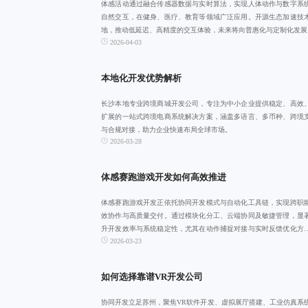
体感活动通过融合传感器数据与实时算法，实现人体动作与数字系
自然交互，在健身、医疗、教育等领域广泛应用。开源生态加速技
地，推动低延迟、高精度的交互体验，未来将向普惠化与定制化发展
2026-04-03
本地化开发优势解析
长沙本地专业跨境商城开发公司，专注为中小企业提供稳定、高效
扩展的一站式跨境电商系统解决方案，涵盖多语言、多币种、跨境
与合规对接，助力企业快速布局全球市场。
2026-03-28
体感赛跑游戏开发如何高效推进
体感赛跑游戏开发正依托协同开发模式与自动化工具链，实现跨职
效协作与高质量交付。通过模块化分工、云端协同及敏捷管理，显
升开发效率与系统稳定性，尤其在动作捕捉对接与实时反馈优化方
2026-03-23
备深厚技术积累
如何选择靠谱VR开发公司
协同开发立足苏州，聚焦VR软件开发、虚拟展厅搭建、工业仿真系