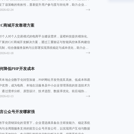
证了该策略的有效性，显著提升用户参与度与转化率，助力企业数字
2026-02-24
转型。
2C商城开发靠谱方案
对个人对个人交易模式的电商平台建设需求，蓝橙科技提供模块化、
扩展的C2C商城开发解决方案，通过三重验证与智能风控体系构建信
机制，结合微服务架构与云部署实现系统稳定与成本优化，助力企业3
2026-02-18
月内快速
何降低PHP开发成本
庆本地企业数字化转型加速，PHP网站开发凭借其高效、低成本和易
护优势，成为电商、本地生活服务及中小企业管理系统的首选技术方
。通过需求分析、原型设计、技术选型、数据库优化、前后端协同、
2026-02-13
试部署等标
言公众号开发哪家强
数字化营销深化的背景下，企业需选择具备自主研发能力、稳定系统
构与全周期服务支持的留言公众号开发公司，以实现用户互动与数据