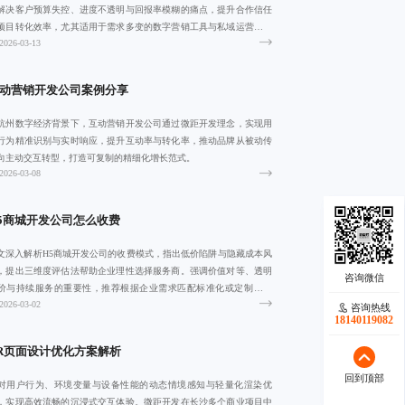
解决客户预算失控、进度不透明与回报率模糊的痛点，提升合作信任
项目转化效率，尤其适用于需求多变的数字营销工具与私域运营系统
2026-03-13
发场景。
动营销开发公司案例分享
杭州数字经济背景下，互动营销开发公司通过微距开发理念，实现用
行为精准识别与实时响应，提升互动率与转化率，推动品牌从被动传
向主动交互转型，打造可复制的精细化增长范式。
2026-03-08
5商城开发公司怎么收费
文深入解析H5商城开发公司的收费模式，指出低价陷阱与隐藏成本风
，提出三维度评估法帮助企业理性选择服务商。强调价值对等、透明
价与持续服务的重要性，推荐根据企业需求匹配标准化或定制化方
2026-03-02
，实现高效转
咨询热线
咨询热线
18140119082
18140119082
R页面设计优化方案解析
回到顶部
回到顶部
对用户行为、环境变量与设备性能的动态情境感知与轻量化渲染优
，实现高效流畅的沉浸式交互体验。微距开发在长沙多个商业项目中