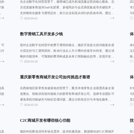
统的
在企业数字化转型背景下，微商城已成为私域流量运营的核心载体。北
武
术落
京优质服务商提供SaaS化部署、多端同步与会员系统集成等关键技术，
专
。
支持模块化服务与透明定价，助力企业实现从0到1的高效布局。通过科
与
2026-04-01
学规划预
数字营销工具开发多少钱
体
、可
面对企业数字化转型中收费不透明的痛点，微距开发提出按功能复杂度
体
支付
分层定价与三透明原则，推动行业从人天计费向价值导向转变。通过清
泛
晰的功能清单、可预期的费用构成及未来订阅制融合趋势，实现开发成
验
2026-03-26
本可视化、可管
身
重庆新零售商城开发公司如何挑选才靠谱
体
能高
在西南地区新零售加速落地的背景下，重庆本地零售企业亟需具备全渠
针
著提
道整合、智能供应链对接能力的新零售商城开发公司。选择专业团队可
与
面具
避免系统功能缺失与响应迟缓问题，通过分阶段交付与本地化服务保障
意
2026-03-20
项目高效落地，
C2C商城开发有哪些核心功能
技
统及
微距科技聚焦深圳本地化需求，提供轻量高效、数据驱动的C2C商城开
技