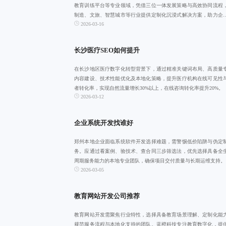
教育训练平台等专业领域，凭借三位一体发展策略与高效协同流程
制造、文旅、智慧城市等行业提供定制化沉浸式解决方案，助力企
2026-03-16
字化转型。
长沙医疗SEO如何提升
在长沙地区医疗数字化转型背景下，通过精准关键词布局、高质量
内容建设、技术性能优化及本地化策略，提升医疗机构在线可见性
者转化率，实现自然流量增长30%以上，在线咨询转化率提升20%。
2026-03-12
企业系统开发找谁好
郑州本地企业面临系统软件开发选择难题，需警惕低价陷阱与伪定
务。应通过看案例、验技术、查合同三步筛选法，优先选择具备全
周期服务能力的本地专业团队，确保项目交付质量与长期运维支持。
2026-03-05
教育网站开发公司推荐
教育网站开发需聚焦行业特性，选择具备教育场景理解、定制化能
规范服务流程与本地化支持的团队。蓝橙科技专注教育数字化，提