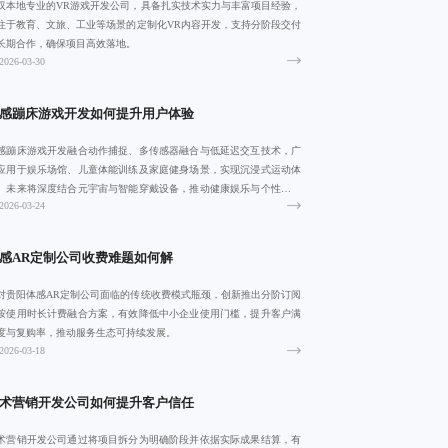
汉本地专业的VR游戏开发公司，具备扎实技术实力与丰富项目经验，
注于教育、文旅、工业等场景的定制化VR内容开发，支持分阶段交付
长期合作，确保项目高效落地。
2026-03-30
感蹦床游戏开发如何提升用户体验
感蹦床游戏开发融合动作捕捉、多传感器融合与低延迟交互技术，广
应用于娱乐场馆、儿童体能训练及家庭健身场景，实现沉浸式运动体
。未来将深度结合元宇宙与智能穿戴设备，推动健康娱乐与个性化健
2026-03-24
发展。
感AR定制公司收费难题如何解
对贵阳体感AR定制公司面临的传统收费模式瓶颈，创新推出分阶订阅
按使用时长计费融合方案，有效降低中小企业使用门槛，提升客户满
度与复购率，推动服务生态可持续发展。
2026-03-18
术营销开发公司如何提升客户信任
术营销开发公司通过将项目拆分为明确阶段并依据实际成果结算，有