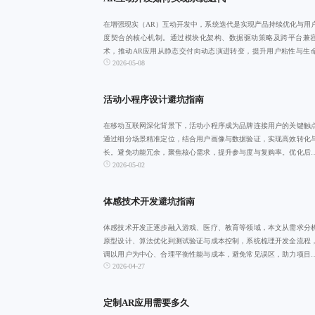
在增强现实（AR）互动开发中，系统迭代是实现产品持续优化与用
度契合的核心机制。通过模块化架构、数据驱动策略及跨平台兼
术，推动AR应用从静态交付向动态演进转变，提升用户粘性与生
2026-05-08
期。未来将迈向
活动小程序设计避坑指南
在移动互联网深化背景下，活动小程序成为品牌连接用户的关键触
通过细分场景精准定位，结合用户画像与数据验证，实现高效转化
长。避免功能冗余，聚焦核心需求，提升参与度与复购率。优化后
2026-05-02
参与度平均提升
体感技术开发避坑指南
体感技术开发正逐步融入游戏、医疗、教育等领域，本文从需求分
原型设计、算法优化到测试验证与成本控制，系统梳理开发全流程
调以用户为中心、合理平衡性能与成本，避免常见误区，助力项目
2026-04-27
落地。
定制AR应用需要多久