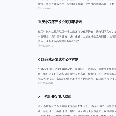
需求分析到长期迭代的一站式解决方案，助力机构构建高效、可持
2026-02-27
线上教育生态。
重庆小程序开发公司哪家靠谱
微距科技专注重庆地区中小企业微信小程序开发，秉持明码实价、
付费理念，提供需求分析、设计开发、上线运维全流程服务，杜绝
费用，助力企业高效实现数字化转型。
2026-02-22
G2B商城开发成本如何控制
针对苏州地区G2B商城建设中开发周期长、成本高、需求变更频繁
题，提出轻量化启动与分阶段投入的高效开发方法，结合敏捷迭代
梯式收费模式，实现系统快速落地与可持续运营，助力政府与企业
2026-02-16
透明、可扩展
APP活动开发避坑指南
本文系统解析了企业数字化转型中APP活动开发的全流程，涵盖需
析、原型设计、敏捷开发、测试上线及透明化收费体系，强调模块