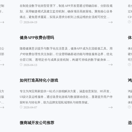
定制
在制造业数字化转型背景下，制造APP开发需通过明确目标、分阶段规
在
制，
划、采用敏捷模式及建立监控机制，确保项目高效落地。聚焦核心业务
过
痛点，避免需求蔓延，实现从需求分析到上线运维的全流程可控交付，
C
2026-04-19
提升生产管理
健身APP收费合理吗
体
发公
随着健康意识提升与数字化生活普及，健身APP成为主流锻炼工具。用
体
算部
户对收费合理性关注加剧，行业需明确基础功能与增值服务边界，优化
硬
力企
分层订阅、透明定价与成果反馈机制，构建可持续的数字健身体验生
司
2026-04-13
态。
赢
如何打造高转化小游戏
鸿
设方
专注为淘宝商家提供一站式小游戏解决方案，涵盖创意策划、H5开发、
鸿
及版
UI设计及运维服务，通过场景化游戏与数据驱动优化，显著提升用户停
服
个人
留时长与转化率，助力品牌实现私域增长与销售突破。
体
2026-04-07
与
微商城开发公司推荐
选